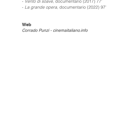
-
Vento di soave
, documentario (2017) 77'
-
La grande opera
, documentario (2022) 97'
Web
Corrado Punzi - cinemaitaliano.info