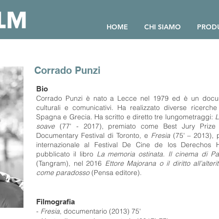
HOME
CHI SIAMO
PRODU
Corrado Punzi
Bio
Corrado Punzi è nato a Lecce nel 1979 ed è un docum
culturali e comunicativi. Ha realizzato diverse ricerche a
Spagna e Grecia. Ha scritto e diretto tre lungometraggi:
L
soave
(77' - 2017), premiato come Best Jury Prize a
Documentary Festival di Toronto, e
Fresia
(75' – 2013),
internazionale al Festival De Cine de los Derecho
pubblicato il libro
La memoria ostinata. Il cinema di P
(Tangram), nel 2016
Ettore Majorana o il diritto all’alteri
come paradosso
(Pensa editore).
Filmografia
-
Fresia
, documentario (2013) 75'