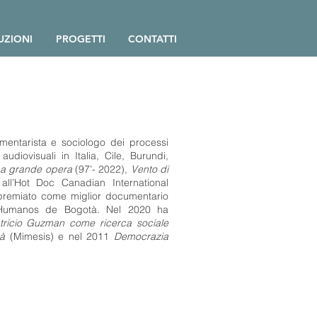
ZIONI
PROGETTI
CONTATTI
entarista e sociologo dei processi
udiovisuali in Italia, Cile, Burundi,
a grande opera
(97’- 2022)
,
Vento di
ll’Hot Doc Canadian International
 premiato come miglior documentario
s Humanos de Bogotà. Nel 2020 ha
atricio Guzman come ricerca sociale
tà
(Mimesis) e nel 2011
Democrazia