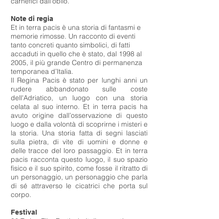
carnefici dall’oblio.
Note di regia
Et in terra pacis è una storia di fantasmi e
memorie rimosse. Un racconto di eventi
tanto concreti quanto simbolici, di fatti
accaduti in quello che è stato, dal 1998 al
2005, il più grande Centro di permanenza
temporanea d’Italia.
Il Regina Pacis è stato per lunghi anni un
rudere abbandonato sulle coste
dell'Adriatico, un luogo con una storia
celata al suo interno. Et in terra pacis ha
avuto origine dall’osservazione di questo
luogo e dalla volontà di scoprirne i misteri e
la storia. Una storia fatta di segni lasciati
sulla pietra, di vite di uomini e donne e
delle tracce del loro passaggio. Et in terra
pacis racconta questo luogo, il suo spazio
fisico e il suo spirito, come fosse il ritratto di
un personaggio, un personaggio che parla
di sé attraverso le cicatrici che porta sul
corpo.
Festival