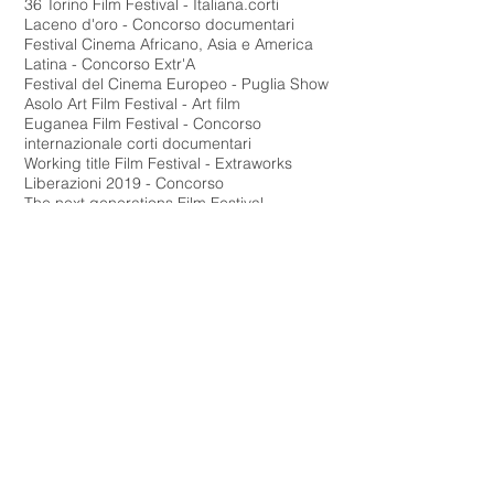
36 Torino Film Festival - Italiana.corti
Laceno d'oro - Concorso documentari
Festival Cinema Africano, Asia e America
Latina - Concorso Extr'A
Festival del Cinema Europeo - Puglia Show
Asolo Art Film Festival - Art film
Euganea Film Festival - Concorso
internazionale corti documentari
Working title Film Festival - Extraworks
Liberazioni 2019 - Concorso
The next generations Film Festival -
concorso
Evò ce esù - Visioni - Incontri di confine, tra
Visi e Parlate - Panorama
Borgo Piave in corto - Panorama
Premi
20° Festival del Cinema Europeo - PREMIO
RAI CINEMA CHANNEL
20° Festival del Cinema Europeo -
MENZIONE SPECIALE PUGLIA SHOW
Liberazioni 2019 - PRIMO PREMIO CINEMA
Web
Et in terra Pacis - cinemaitaliano.info