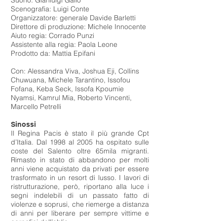
Suono: Gianluigi Gallo
Scenografia: Luigi Conte
Organizzatore: generale Davide Barletti
Direttore di produzione: Michele Innocente
Aiuto regia: Corrado Punzi
Assistente alla regia: Paola Leone
Prodotto da: Mattia Epifani
Con: Alessandra Viva, Joshua Eji, Collins
Chuwuana, Michele Tarantino, Issofou
Fofana, Keba Seck, Issofa Kpoumie
Nyamsi, Kamrul Mia, Roberto Vincenti,
Marcello Petrelli
Sinossi
Il Regina Pacis è stato il più grande Cpt
d’Italia. Dal 1998 al 2005 ha ospitato sulle
coste del Salento oltre 65mila migranti.
Rimasto in stato di abbandono per molti
anni viene acquistato da privati per essere
trasformato in un resort di lusso. I lavori di
ristrutturazione, però, riportano alla luce i
segni indelebili di un passato fatto di
violenze e soprusi, che riemerge a distanza
di anni per liberare per sempre vittime e